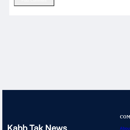
COM
Kabb Tak News
Abou