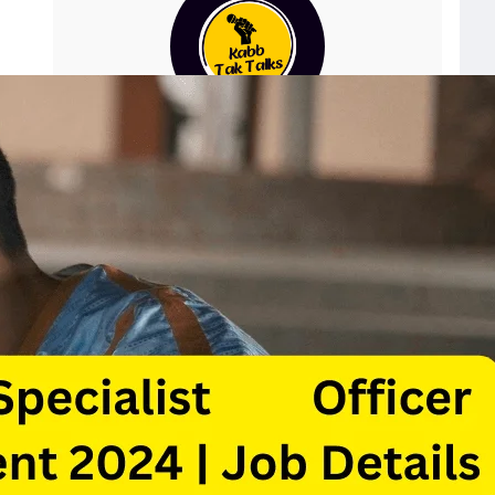
Shubham
The author of the blog on “Kabb Tak
News” is passionate about sharing
insights and updates on various current
events, providing readers with timely and
relevant information. Their writing
focuses on engaging the audience with
well-researched and thoughtful content,
making complex topics accessible to a
broader audience.
Facebook
WhatsApp
YouTube
X