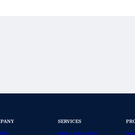
PANY
SERVICES
PR
t Us
Weekly Subscription
Wee